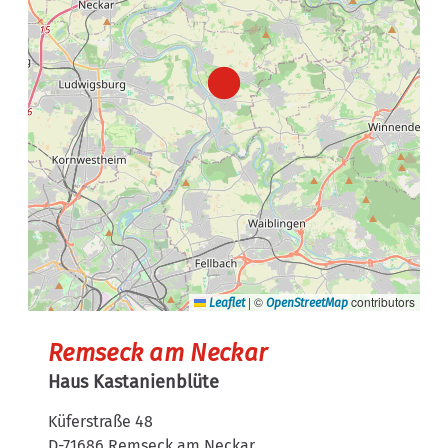
|
©
contributors
Leaflet
OpenStreetMap
Remseck am Neckar
Haus Kastanienblüte
Küferstraße 48
D-71686 Remseck am Neckar