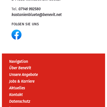
Tel.
07146 992580
kastanienbluete@benevit.net
FOLGEN SIE UNS
Navigation
Über BeneVit
Unsere Angebote
Jobs & Karriere
Aktuelles
Kontakt
Datenschutz