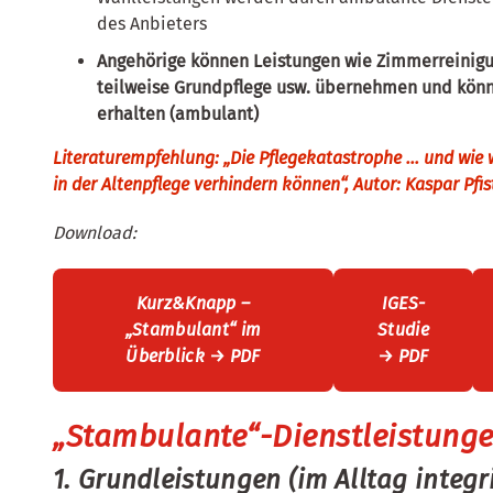
des Anbieters
Angehörige können Leistungen wie Zimmerreinigu
teilweise Grundpflege usw. übernehmen und könn
erhalten (ambulant)
Literaturempfehlung: „Die Pflegekatastrophe … und wie w
in der Altenpflege verhindern können“, Autor: Kaspar Pfist
Download:
Kurz&Knapp –
IGES-
„Stambulant“ im
Studie
Überblick → PDF
→ PDF
„Stambulante“-Dienstleistung
1. Grundleistungen (im Alltag integri