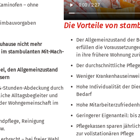
Kaminofen – ohne
Heimbauvorgaben
Die Vorteile von stam
Der Allgemeinzustand der B
zuhause nicht mehr
erfüllen die Voraussetzunge
 im stambulanten Mit-Mach-
in ihre frühere Wohnung zur
Der durchschnittliche Pflege
iel, den Allgemeinzustand
Weniger Krankenhauseinwe
sern
Hohe Individualität der Die
4-Stunden-Abdeckung durch
Bedarf
liche Alltagsbegleiter und
 jeder Wohngemeinschaft im
Hohe Mitarbeiterzufriedenh
Geringerer Eigenanteil: bis 
ndpflege, Reinigung
Pflegekassen sparen jährlich
sw.
zur vollstationären Pflege
rbracht – bei freier Wahl