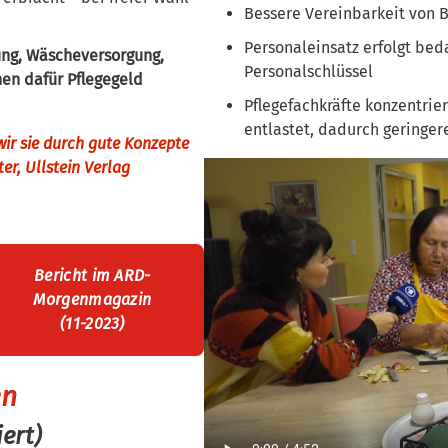
Bessere Vereinbarkeit von B
Personaleinsatz erfolgt bed
ng, Wäscheversorgung,
Personalschlüssel
en dafür Pflegegeld
Pflegefachkräfte konzentrie
entlastet, dadurch geringe
ir sie durch gute Konzepte
er, Ullstein Verlag
Bericht im ARD-
Morgenmagazin
(11-2023)
en
ert)