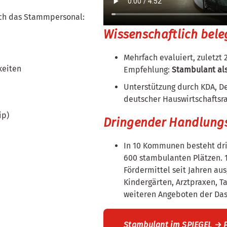
rch das Stammpersonal:
Wissenschaftlich beleg
Mehrfach evaluiert, zuletzt 
keiten
Empfehlung:
Stambulant als
Unterstützung durch KDA, D
deutscher Hauswirtschaftsr
ip)
Dringender Handlungs
In 10 Kommunen besteht dri
600 stambulanten Plätzen. 1
Fördermittel seit Jahren au
Kindergärten, Arztpraxen, 
weiteren Angeboten der Das
Stambulant im SPIEGEL → 