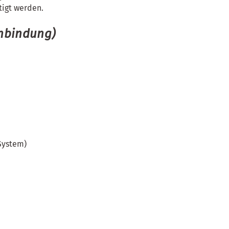
tigt werden.
inbindung)
System)