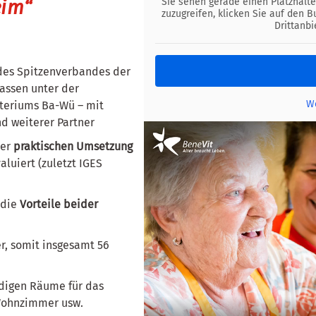
eim“
Sie sehen gerade einen Platzhalte
zuzugreifen, klicken Sie auf den B
Drittanb
 des Spitzenverbandes der
assen unter der
We
teriums Ba-Wü – mit
d weiterer Partner
der
praktischen Umsetzung
luiert (zuletzt IGES
 die
Vorteile beider
r, somit insgesamt 56
digen Räume für das
 Wohnzimmer usw.